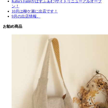
Kaba’s Fam(かばずふぁむ)サイトリニューアルオープ
ン！
10月は柳ケ瀬に出店です！
9月の出店情報。
お勧め商品