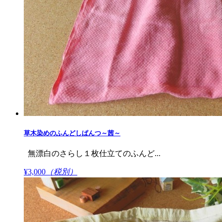
草木染めのふんどしぱんつ～茜～
無漂白のさらし１枚仕立てのふんど...
¥3,000
（税別）