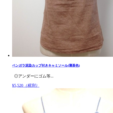
ベンガラ泥染カップ付きキャミソール(薄茶色)
◎アンダーにゴム等...
¥5,520
（税別）