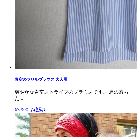
青空のフリルブラウス 大人用
爽やかな青空ストライプのブラウスです。 肩の落ち
た...
¥3,900
（税別）