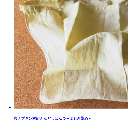
布ナプキン対応ふんどしぱんつ～よもぎ染め​～