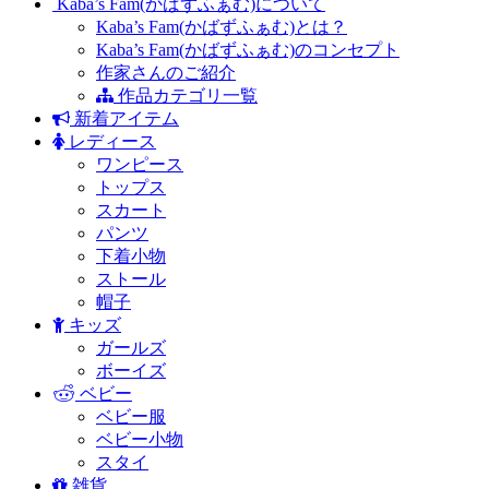
Kaba’s Fam(かばずふぁむ)について
Kaba’s Fam(かばずふぁむ)とは？
Kaba’s Fam(かばずふぁむ)のコンセプト
作家さんのご紹介
作品カテゴリ一覧
新着アイテム
レディース
ワンピース
トップス
スカート
パンツ
下着小物
ストール
帽子
キッズ
ガールズ
ボーイズ
ベビー
ベビー服
ベビー小物
スタイ
雑貨