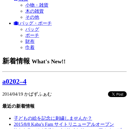
小物・雑貨
木の雑貨
その他
バッグ・ポーチ
バッグ
ポーチ
財布
巾着
新着情報
What's New!!
a0202–4
2014/04/19
かばずふぁむ
最近の新着情報
子どもの絵を記念に刺繍しませんか？
2015/8/8 Kaba’s Fam サイトリニューアルオープン