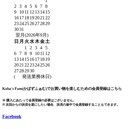
1
2
3
4
5
6
7
8
9
10
11
12
13
14
15
16
17
18
19
20
21
22
23
24
25
26
27
28
29
30
31
翌月(2026年9月)
日
月
火
水
木
金
土
1
2
3
4
5
6
7
8
9
10
11
12
13
14
15
16
17
18
19
20
21
22
23
24
25
26
27
28
29
30
(
発送業務休日)
Kaba's Fam(かばずふぁむ)でお買い物を楽しむための会員登録はこちら
※ 購入にあたって会員登録の必要はございません。
※ 次回からの決済を楽にしたい場合、決済の途中で会員登録することもできます。
Facebook