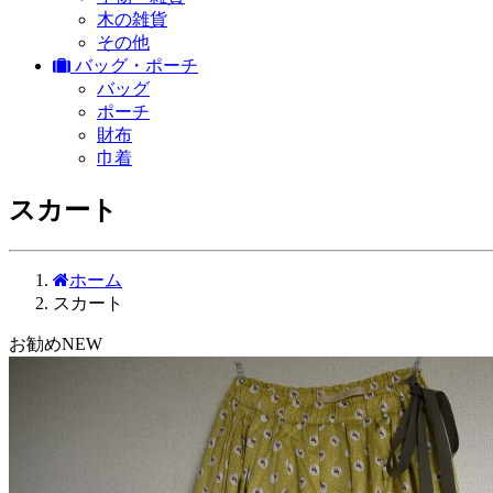
木の雑貨
その他
バッグ・ポーチ
バッグ
ポーチ
財布
巾着
スカート
ホーム
スカート
お勧め
NEW