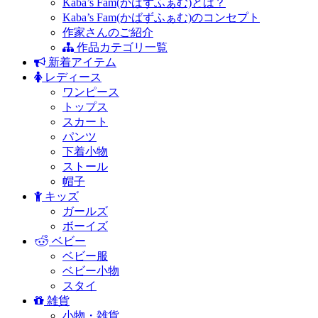
Kaba’s Fam(かばずふぁむ)とは？
Kaba’s Fam(かばずふぁむ)のコンセプト
作家さんのご紹介
作品カテゴリ一覧
新着アイテム
レディース
ワンピース
トップス
スカート
パンツ
下着小物
ストール
帽子
キッズ
ガールズ
ボーイズ
ベビー
ベビー服
ベビー小物
スタイ
雑貨
小物・雑貨