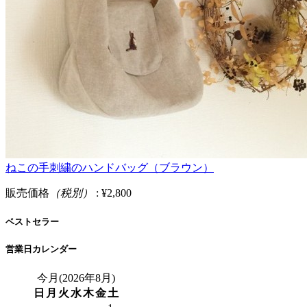
ねこの手刺繍のハンドバッグ（ブラウン）
販売価格
（税別）
: ¥2,800
ベストセラー
営業日カレンダー
今月(2026年8月)
日
月
火
水
木
金
土