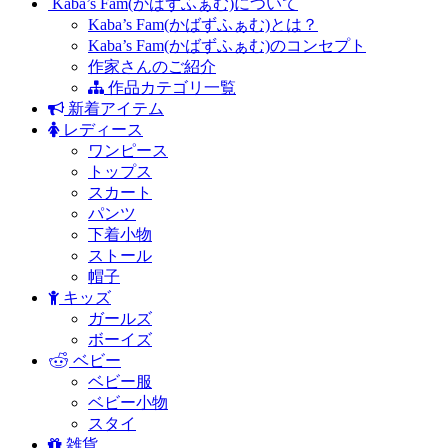
Kaba’s Fam(かばずふぁむ)について
Kaba’s Fam(かばずふぁむ)とは？
Kaba’s Fam(かばずふぁむ)のコンセプト
作家さんのご紹介
作品カテゴリ一覧
新着アイテム
レディース
ワンピース
トップス
スカート
パンツ
下着小物
ストール
帽子
キッズ
ガールズ
ボーイズ
ベビー
ベビー服
ベビー小物
スタイ
雑貨