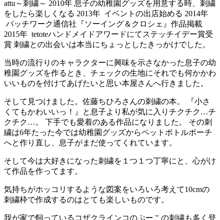
attu～刺繍～ 2010年 息子の幼稚園グッズを用意する時、刺繍
をしたら楽しくなる 2013年 イベントの出店始める 2014年
パッチワーク通信社『ソーイング＆クロシェ』作品掲載
2015年 tetoteハンドメイドアワードにてステッチイデー賞受
賞 刺繍との出会いは本当にちょっとしたきっかけでした。
当時の流行りのキャラクターに興味を示さなかった息子の幼
稚園グッズを作るとき、チェックの生地にそれでも何かかわ
いいものを付けてあげたいと思い本屋さんへ行きました。
そして見つけました。佐藤ちひろさんの刺繍の本。 『小さ
くてもかわいいっ！』と息子より私が気に入りチクチク…チ
クチク…。 下手でも愛着のある作品になりました。 その刺
繍は6年たった今では幼稚園グッズからペットボトルポーチ
へと作り直し、息子がまだ使ってくれています。
そして今は大好きになった刺繍を１つ１つ丁寧にと、心がけ
て作品を作ってます。
気持ちがホッコリするような図案をいろいろ考えて10cmの
刺繍枠で作成するのはとても楽しいものです。
我が家で飼っているコザクラインコのぷーこの刺繍も多く登