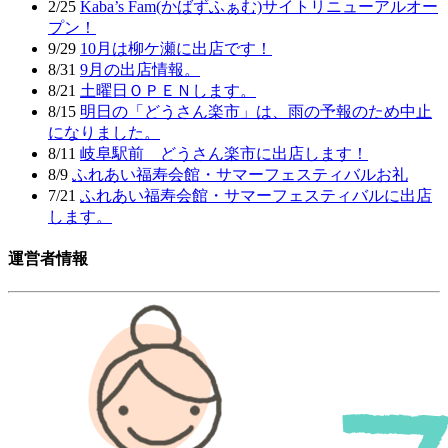
2/25
Kaba’s Fam(かばずふぁむ)サイトリニューアルオー
プン！
9/29
10月は柳ケ瀬に出店です！
8/31
9月の出店情報。
8/21
土曜日ＯＰＥＮします。
8/15
明日の「どうさん楽市」は、雨の予報のため中止
になりました。
8/11
岐阜駅前 どうさん楽市に出店します！
8/9
ふれあい福寿会館・サマーフェスティバルお礼
7/21
ふれあい福寿会館・サマーフェスティバルに出店
します。
運営者情報