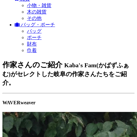
小物・雑貨
木の雑貨
その他
バッグ・ポーチ
バッグ
ポーチ
財布
巾着
作家さんのご紹介
Kaba's Fam(かばずふぁ
む)がセレクトした岐阜の作家さんたちをご紹
介。
WAVERweaver