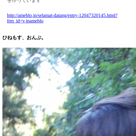
を作っています
http://ameblo.jp/selamat-datang/entry-12047320145.html?
frm_id=v.jpameblo
ひねもす、おんぶ。