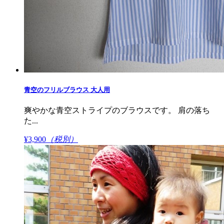
青空のフリルブラウス 大人用
爽やかな青空ストライプのブラウスです。 肩の落ち
た...
¥3,900
（税別）