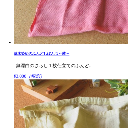
草木染めのふんどしぱんつ～茜～
無漂白のさらし１枚仕立てのふんど...
¥3,000
（税別）