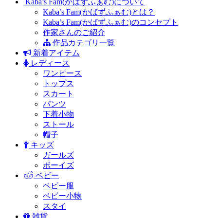
Kaba’s Fam(かばずふぁむ)について
Kaba’s Fam(かばずふぁむ)とは？
Kaba’s Fam(かばずふぁむ)のコンセプト
作家さんのご紹介
作品カテゴリ一覧
新着アイテム
レディース
ワンピース
トップス
スカート
パンツ
下着小物
ストール
帽子
キッズ
ガールズ
ボーイズ
ベビー
ベビー服
ベビー小物
スタイ
雑貨