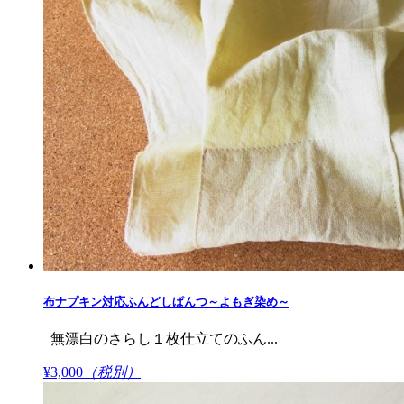
布ナプキン対応ふんどしぱんつ～よもぎ染め​～
無漂白のさらし１枚仕立てのふん...
¥3,000
（税別）