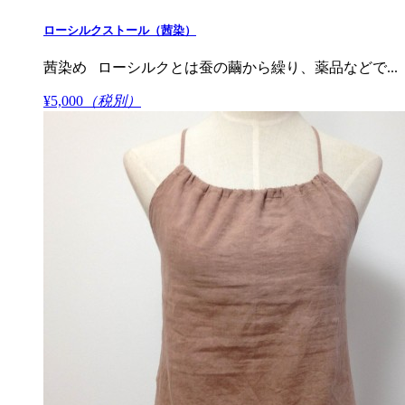
ローシルクストール（茜染）
茜染め ローシルクとは蚕の繭から繰り、薬品などで...
¥5,000
（税別）