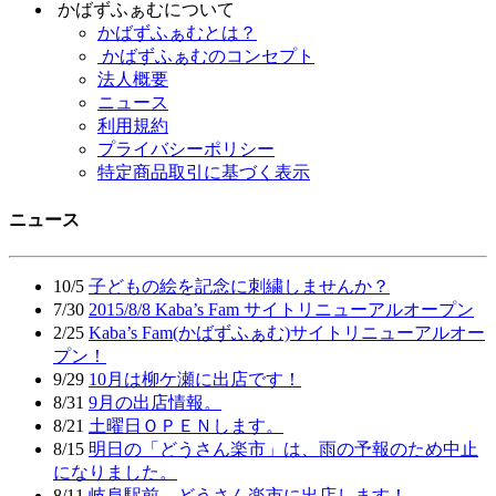
かばずふぁむについて
かばずふぁむとは？
かばずふぁむのコンセプト
法人概要
ニュース
利用規約
プライバシーポリシー
特定商品取引に基づく表示
ニュース
10/5
子どもの絵を記念に刺繍しませんか？
7/30
2015/8/8 Kaba’s Fam サイトリニューアルオープン
2/25
Kaba’s Fam(かばずふぁむ)サイトリニューアルオー
プン！
9/29
10月は柳ケ瀬に出店です！
8/31
9月の出店情報。
8/21
土曜日ＯＰＥＮします。
8/15
明日の「どうさん楽市」は、雨の予報のため中止
になりました。
8/11
岐阜駅前 どうさん楽市に出店します！