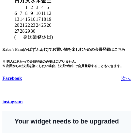
日
月
火
水
木
金
土
1
2
3
4
5
6
7
8
9
10
11
12
13
14
15
16
17
18
19
20
21
22
23
24
25
26
27
28
29
30
(
発送業務休日)
Kaba's Fam(かばずふぁむ)でお買い物を楽しむための会員登録はこちら
※ 購入にあたって会員登録の必要はございません。
※ 次回からの決済を楽にしたい場合、決済の途中で会員登録することもできます。
Facebook
次へ
instagram