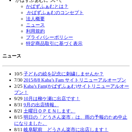
かばずふぁむについて
かばずふぁむとは？
かばずふぁむのコンセプト
法人概要
ニュース
利用規約
プライバシーポリシー
特定商品取引に基づく表示
ニュース
10/5
子どもの絵を記念に刺繍しませんか？
7/30
2015/8/8 Kaba’s Fam サイトリニューアルオープン
2/25
Kaba’s Fam(かばずふぁむ)サイトリニューアルオー
プン！
9/29
10月は柳ケ瀬に出店です！
8/31
9月の出店情報。
8/21
土曜日ＯＰＥＮします。
8/15
明日の「どうさん楽市」は、雨の予報のため中止
になりました。
8/11
岐阜駅前 どうさん楽市に出店します！