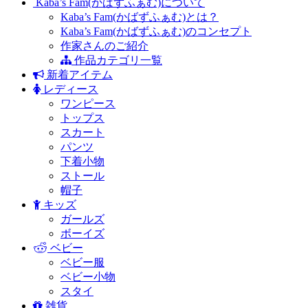
Kaba’s Fam(かばずふぁむ)について
Kaba’s Fam(かばずふぁむ)とは？
Kaba’s Fam(かばずふぁむ)のコンセプト
作家さんのご紹介
作品カテゴリ一覧
新着アイテム
レディース
ワンピース
トップス
スカート
パンツ
下着小物
ストール
帽子
キッズ
ガールズ
ボーイズ
ベビー
ベビー服
ベビー小物
スタイ
雑貨