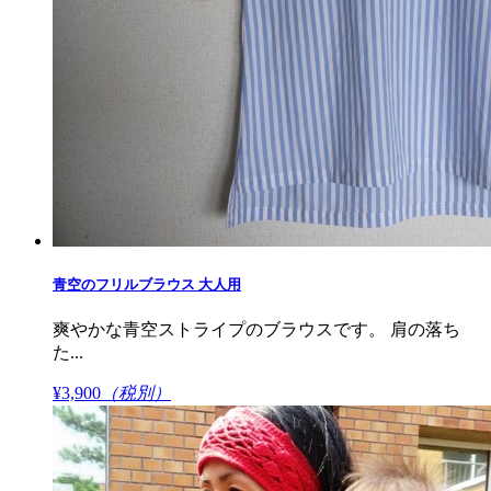
青空のフリルブラウス 大人用
爽やかな青空ストライプのブラウスです。 肩の落ち
た...
¥3,900
（税別）