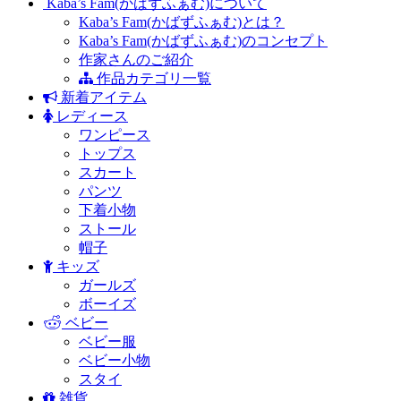
Kaba’s Fam(かばずふぁむ)について
Kaba’s Fam(かばずふぁむ)とは？
Kaba’s Fam(かばずふぁむ)のコンセプト
作家さんのご紹介
作品カテゴリ一覧
新着アイテム
レディース
ワンピース
トップス
スカート
パンツ
下着小物
ストール
帽子
キッズ
ガールズ
ボーイズ
ベビー
ベビー服
ベビー小物
スタイ
雑貨