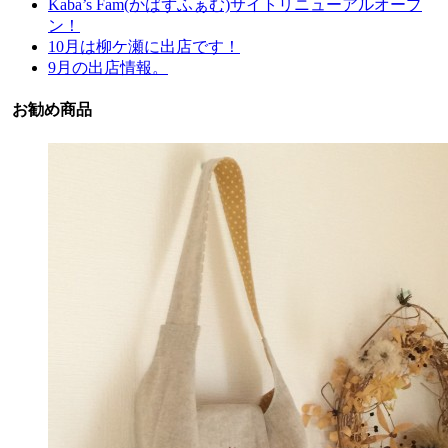
Kaba’s Fam(かばずふぁむ)サイトリニューアルオープ
ン！
10月は柳ケ瀬に出店です！
9月の出店情報。
お勧め商品