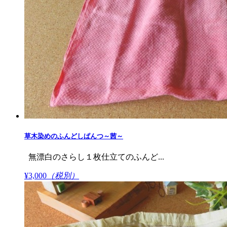
草木染めのふんどしぱんつ～茜～
無漂白のさらし１枚仕立てのふんど...
¥3,000
（税別）