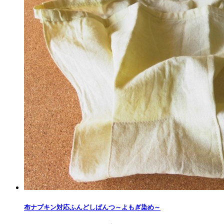
布ナプキン対応ふんどしぱんつ～よもぎ染め​～