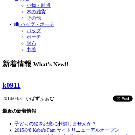
小物・雑貨
木の雑貨
その他
バッグ・ポーチ
バッグ
ポーチ
財布
巾着
新着情報
What's New!!
k0911
2014/03/31
かばずふぁむ
最近の新着情報
子どもの絵を記念に刺繍しませんか？
2015/8/8 Kaba’s Fam サイトリニューアルオープン