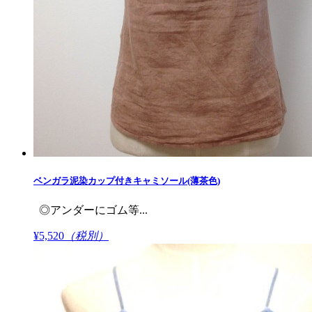
ベンガラ泥染カップ付きキャミソール(薄茶色)
◎アンダーにゴム等...
¥5,520
（税別）