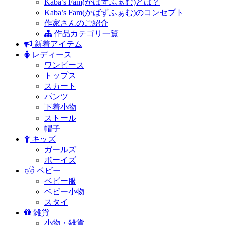
Kaba’s Fam(かばずふぁむ)とは？
Kaba’s Fam(かばずふぁむ)のコンセプト
作家さんのご紹介
作品カテゴリ一覧
新着アイテム
レディース
ワンピース
トップス
スカート
パンツ
下着小物
ストール
帽子
キッズ
ガールズ
ボーイズ
ベビー
ベビー服
ベビー小物
スタイ
雑貨
小物・雑貨