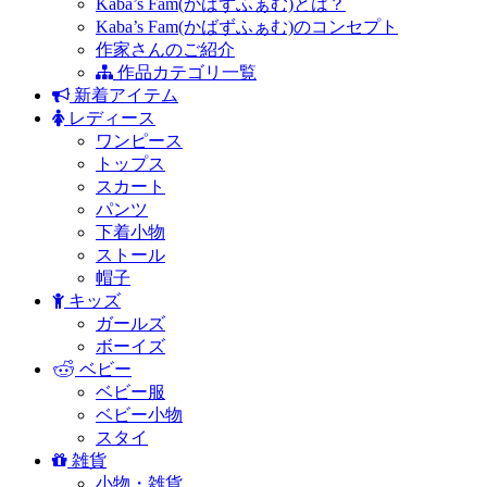
Kaba’s Fam(かばずふぁむ)とは？
Kaba’s Fam(かばずふぁむ)のコンセプト
作家さんのご紹介
作品カテゴリ一覧
新着アイテム
レディース
ワンピース
トップス
スカート
パンツ
下着小物
ストール
帽子
キッズ
ガールズ
ボーイズ
ベビー
ベビー服
ベビー小物
スタイ
雑貨
小物・雑貨