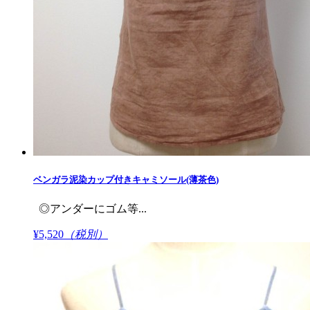
ベンガラ泥染カップ付きキャミソール(薄茶色)
◎アンダーにゴム等...
¥5,520
（税別）