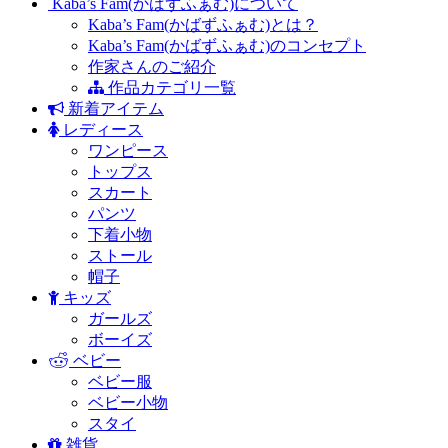
Kaba’s Fam(かばずふぁむ)について
Kaba’s Fam(かばずふぁむ)とは？
Kaba’s Fam(かばずふぁむ)のコンセプト
作家さんのご紹介
作品カテゴリ一覧
新着アイテム
レディース
ワンピース
トップス
スカート
パンツ
下着小物
ストール
帽子
キッズ
ガールズ
ボーイズ
ベビー
ベビー服
ベビー小物
スタイ
雑貨