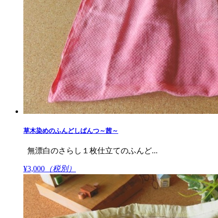
草木染めのふんどしぱんつ～茜～
無漂白のさらし１枚仕立てのふんど...
¥3,000
（税別）