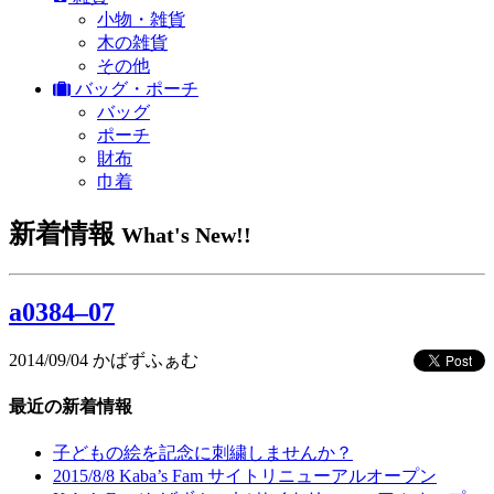
小物・雑貨
木の雑貨
その他
バッグ・ポーチ
バッグ
ポーチ
財布
巾着
新着情報
What's New!!
a0384–07
2014/09/04
かばずふぁむ
最近の新着情報
子どもの絵を記念に刺繍しませんか？
2015/8/8 Kaba’s Fam サイトリニューアルオープン