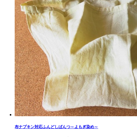
布ナプキン対応ふんどしぱんつ～よもぎ染め​～