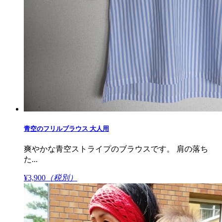
青空のフリルブラウス 大人用
爽やかな青空ストライプのブラウスです。 肩の落ち
た...
¥3,900
（税別）