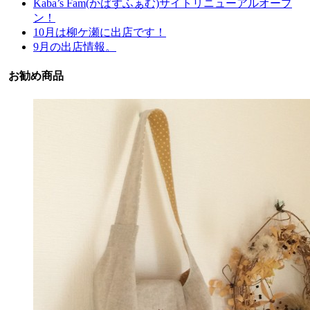
Kaba’s Fam(かばずふぁむ)サイトリニューアルオープ
ン！
10月は柳ケ瀬に出店です！
9月の出店情報。
お勧め商品